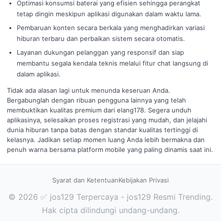
Optimasi konsumsi baterai yang efisien sehingga perangkat
tetap dingin meskipun aplikasi digunakan dalam waktu lama.
Pembaruan konten secara berkala yang menghadirkan variasi
hiburan terbaru dan perbaikan sistem secara otomatis.
Layanan dukungan pelanggan yang responsif dan siap
membantu segala kendala teknis melalui fitur chat langsung di
dalam aplikasi.
Tidak ada alasan lagi untuk menunda keseruan Anda.
Bergabunglah dengan ribuan pengguna lainnya yang telah
membuktikan kualitas premium dari elang178. Segera unduh
aplikasinya, selesaikan proses registrasi yang mudah, dan jelajahi
dunia hiburan tanpa batas dengan standar kualitas tertinggi di
kelasnya. Jadikan setiap momen luang Anda lebih bermakna dan
penuh warna bersama platform mobile yang paling dinamis saat ini.
Syarat dan Ketentuan
Kebijakan Privasi
© 2026 ✅ jos129 Terpercaya - jos129 Resmi Trending.
Hak cipta dilindungi undang-undang.