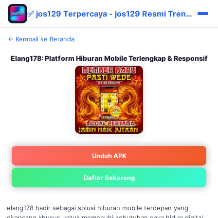
✅ jos129 Terpercaya - jos129 Resmi Trending
← Kembali ke Beranda
Elang178: Platform Hiburan Mobile Terlengkap & Responsif
Unduh APK
Daftar Sekarang
elang178 hadir sebagai solusi hiburan mobile terdepan yang
dirancang khusus untuk memenuhi kebutuhan gaya hidup digital