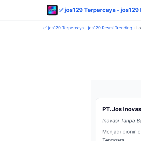
✅ jos129 Terpercaya - jos129
✅ jos129 Terpercaya - jos129 Resmi Trending
›
Lo
PT. Jos Inovas
Inovasi Tanpa 
Menjadi pionir e
Tenggara.