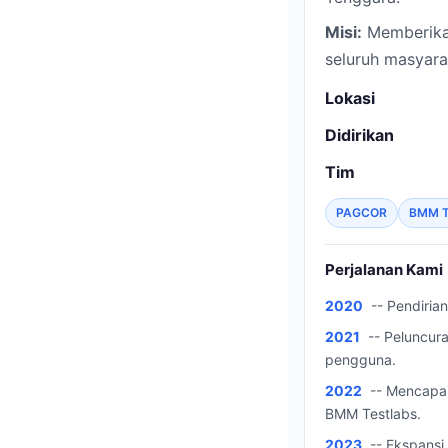
Misi:
Memberikan
seluruh masyara
Lokasi
Didirikan
Tim
PAGCOR
BMM T
Perjalanan Kami
2020
-- Pendirian
2021
-- Peluncura
pengguna.
2022
-- Mencapai 
BMM Testlabs.
2023
-- Ekspansi 