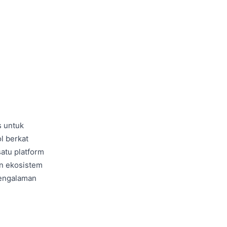
s untuk
l berkat
satu platform
n ekosistem
pengalaman