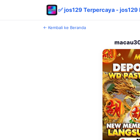
✅ jos129 Terpercaya - jos129
← Kembali ke Beranda
macau303