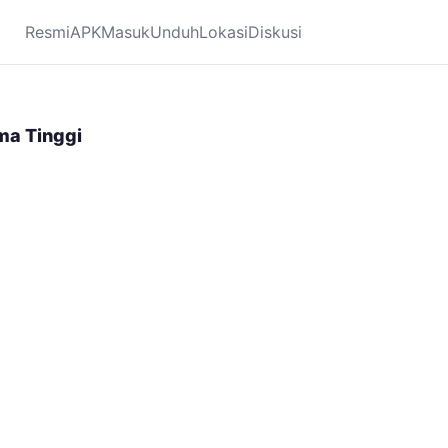
Resmi
APK
Masuk
Unduh
Lokasi
Diskusi
ma Tinggi